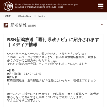
Rows of houses in Shukunegi,a reminder of its prosperous past
as a hub of merchant shipping in the Edo Period
HOME
What's New
Notice
BSN新潟放送「週刊 県政ナビ」に紹介されます
新着情報
（最新順）
BSN新潟放送「週刊 県政ナビ」に紹介されます
｜メディア情報
いつも当ホームページをご覧いただき、ありがとうございます。
このホームページが完成に至るまで、新潟県佐渡地域振興局、佐渡市、
多くの方々のご協力をいただきました。
それらの取組みが今回、テレビで紹介されることになりました。
■日時
9月4日(日) 11:40～11:43
■番組名
BSN新潟放送 週刊県政ナビ「佐渡にこいっちゃ！宿根木プロジェク
ト」
ホームページ以外にもお土産づくりの試作会、ガイド研修など、地元が
中心となって進めてきた事業についてもご紹介いたします。
皆さんどうぞご覧下さい。