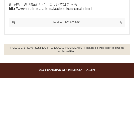
新潟県「週刊県政ナビ」についてはこちら↓
http://www.pref.niigata.lg.jp/kouhou/kenseinabi.html
前の記事へ
次の記事
Notice
2016/09/01
PLEASE SHOW RESPECT TO LOCAL RESIDENTS. Please do not litter or smoke
while walking.
© Association of Shukunegi Lovers