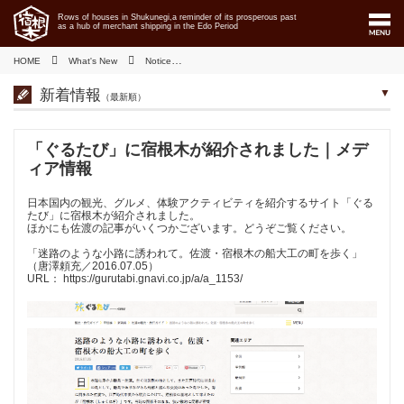
Rows of houses in Shukunegi,a reminder of its prosperous past
as a hub of merchant shipping in the Edo Period
HOME
What's New
Notice
「ぐるたび」に宿根木が紹介されました｜メディ
新着情報
（最新順）
「ぐるたび」に宿根木が紹介されました｜メデ
ィア情報
日本国内の観光、グルメ、体験アクティビティを紹介するサイト「ぐる
たび」に宿根木が紹介されました。
ほかにも佐渡の記事がいくつかございます。どうぞご覧ください。
「迷路のような小路に誘われて。佐渡・宿根木の船大工の町を歩く」
（唐澤頼充／2016.07.05）
URL： https://gurutabi.gnavi.co.jp/a/a_1153/