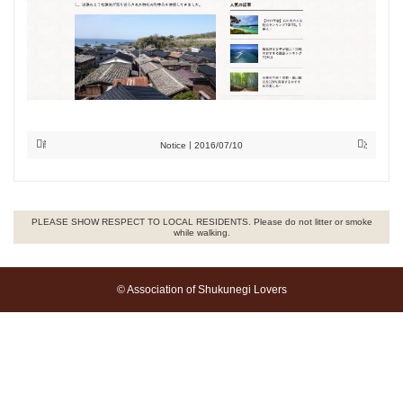
前の記事へ
次の記事
Notice
2016/07/10
PLEASE SHOW RESPECT TO LOCAL RESIDENTS. Please do not litter or smoke
while walking.
© Association of Shukunegi Lovers