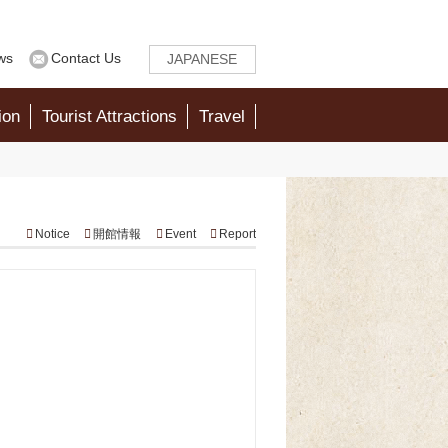
ws
Contact Us
JAPANESE
ion
Tourist Attractions
Travel
Notice
開館情報
Event
Report