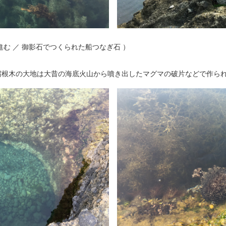
む ／ 御影石でつくられた船つなぎ石 ）
宿根木の大地は大昔の海底火山から噴き出したマグマの破片などで作ら