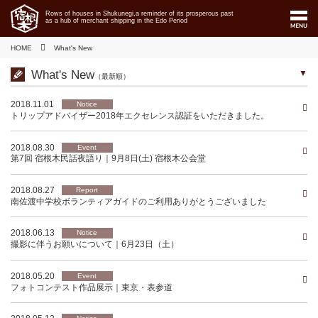
Rows of houses in Shukunegi,a reminder of its prosperous past
as a hub of merchant shipping in the Edo Period
HOME
What's New
What's New
（最新順）
2018.11.01
Notice
トリップアドバイザー2018年エクセレンス認証をいただきました。
2018.08.30
Event
第7回 宿根木民話夜語り｜9月8日(土) 宿根木公会堂
2018.08.27
Report
南佐渡中学校ボランティアガイドのご利用ありがとうございました
2018.06.13
Notice
撮影に伴うお願いについて｜6月23日（土）
2018.05.20
Event
フォトコンテスト作品展示｜東京・表参道