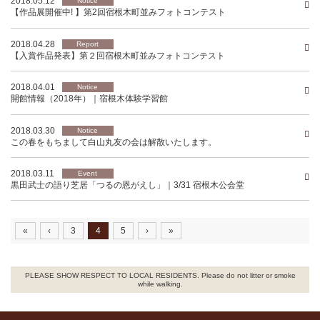
2018.05.12
Notice
【作品展開催中! 】第2回宿根木町並みフォトコンテスト
2018.04.28
Report
【入賞作品発表】第２回宿根木町並みフォトコンテスト
2018.04.01
Notice
開館情報（2018年）｜宿根木体験学習館
2018.03.30
Notice
この春をもちまして白山丸友の会は解散いたします。
2018.03.11
Event
黒田武士の語り芝居「つるの恩がえし」｜3/31 宿根木公会堂
«
‹
3
4
5
›
»
PLEASE SHOW RESPECT TO LOCAL RESIDENTS. Please do not litter or smoke
while walking.